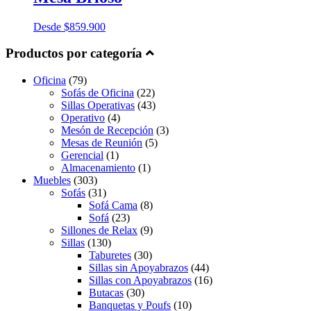
Desde
$
859.900
Productos por categoría
Oficina
(79)
Sofás de Oficina
(22)
Sillas Operativas
(43)
Operativo
(4)
Mesón de Recepción
(3)
Mesas de Reunión
(5)
Gerencial
(1)
Almacenamiento
(1)
Muebles
(303)
Sofás
(31)
Sofá Cama
(8)
Sofá
(23)
Sillones de Relax
(9)
Sillas
(130)
Taburetes
(30)
Sillas sin Apoyabrazos
(44)
Sillas con Apoyabrazos
(16)
Butacas
(30)
Banquetas y Poufs
(10)