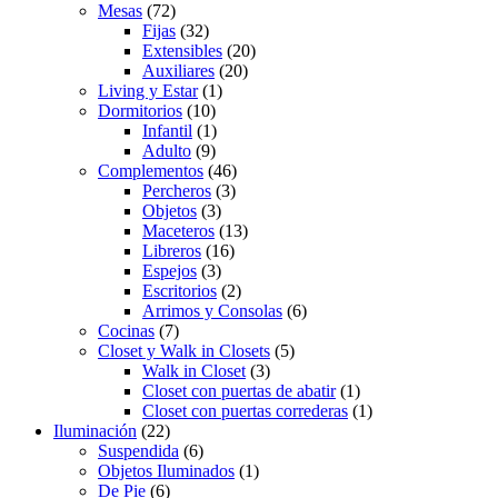
Mesas
(72)
Fijas
(32)
Extensibles
(20)
Auxiliares
(20)
Living y Estar
(1)
Dormitorios
(10)
Infantil
(1)
Adulto
(9)
Complementos
(46)
Percheros
(3)
Objetos
(3)
Maceteros
(13)
Libreros
(16)
Espejos
(3)
Escritorios
(2)
Arrimos y Consolas
(6)
Cocinas
(7)
Closet y Walk in Closets
(5)
Walk in Closet
(3)
Closet con puertas de abatir
(1)
Closet con puertas correderas
(1)
Iluminación
(22)
Suspendida
(6)
Objetos Iluminados
(1)
De Pie
(6)