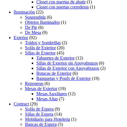
Closet con puertas de abatir
(1)
Closet con puertas correderas
(1)
Iluminación
(22)
Suspendida
(6)
Objetos Iluminados
(1)
De Pie
(6)
De Mesa
(9)
Exterior
(92)
Toldos y Sombrillas
(2)
Sofás de Exterior
(20)
Sillas de Exterior
(45)
Taburetes de Exterior
(12)
Sillas de Exterior sin Apoyabrazos
(6)
Sillas de Exterior con Apoyabrazos
(2)
Butacas de Exterior
(6)
Banquetas y Poufs de Exterior
(19)
Reposeras
(6)
Mesas de Exterior
(19)
Mesas Auxiliares
(12)
Mesas Altas
(7)
Contract
(29)
Sofás de Espera
(9)
Sillas de Espera
(14)
Mobiliario para Hoteleria
(1)
Bancas de Espera
(5)