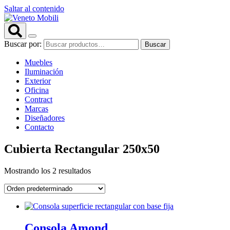
Saltar al contenido
Buscar por:
Buscar
Muebles
Iluminación
Exterior
Oficina
Contract
Marcas
Diseñadores
Contacto
Cubierta Rectangular 250x50
Mostrando los 2 resultados
Consola Amond