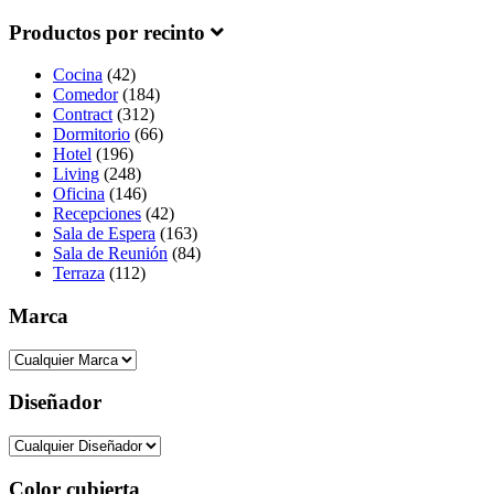
Productos por recinto
Cocina
(42)
Comedor
(184)
Contract
(312)
Dormitorio
(66)
Hotel
(196)
Living
(248)
Oficina
(146)
Recepciones
(42)
Sala de Espera
(163)
Sala de Reunión
(84)
Terraza
(112)
Marca
Diseñador
Color cubierta