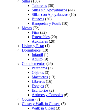
Sillas
(130)
Taburetes
(30)
Sillas sin Apoyabrazos
(44)
Sillas con Apoyabrazos
(16)
Butacas
(30)
Banquetas y Poufs
(10)
Mesas
(72)
Fijas
(32)
Extensibles
(20)
Auxiliares
(20)
Living y Estar
(1)
Dormitorios
(10)
Infantil
(1)
Adulto
(9)
Complementos
(46)
Percheros
(3)
Objetos
(3)
Maceteros
(13)
Libreros
(16)
Espejos
(3)
Escritorios
(2)
Arrimos y Consolas
(6)
Cocinas
(7)
Closet y Walk in Closets
(5)
Walk in Closet
(3)