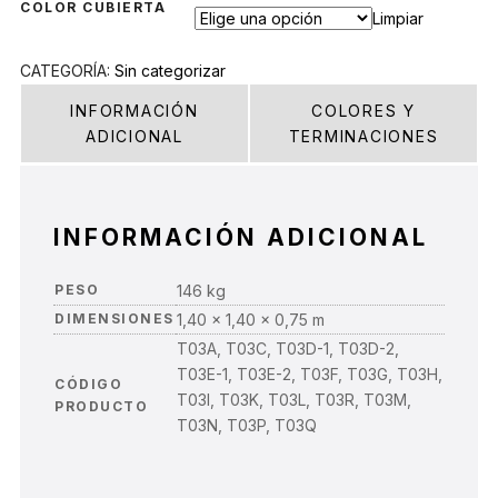
COLOR CUBIERTA
Limpiar
CATEGORÍA:
Sin categorizar
INFORMACIÓN
COLORES Y
ADICIONAL
TERMINACIONES
INFORMACIÓN ADICIONAL
PESO
146 kg
DIMENSIONES
1,40 × 1,40 × 0,75 m
T03A, T03C, T03D-1, T03D-2,
T03E-1, T03E-2, T03F, T03G, T03H,
CÓDIGO
T03I, T03K, T03L, T03R, T03M,
PRODUCTO
T03N, T03P, T03Q