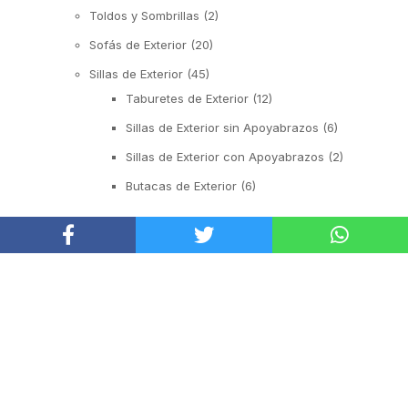
Toldos y Sombrillas
(2)
Sofás de Exterior
(20)
Sillas de Exterior
(45)
Taburetes de Exterior
(12)
Sillas de Exterior sin Apoyabrazos
(6)
Sillas de Exterior con Apoyabrazos
(2)
Butacas de Exterior
(6)
Banquetas y Poufs de Exterior
(19)
PRODUCTOS POR RECINTO
Reposeras
(6)
Mesas de Exterior
(19)
Mesas Auxiliares
(12)
PRODUCTOS DESTACADOS
Mesas Altas
(7)
Contract
(29)
SILLA KALEA
Sofás de Espera
(9)
Desde
$
169.900