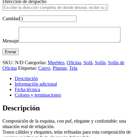
Dirección de despacho
Cantidad
Mensaje
SKU:
N/D
Categorías:
Muebles
,
Oficina
,
Sofá
,
Sofás
,
Sofás de
Oficina
Etiquetas:
Cuero
,
Plumas
,
Tela
Descripción
Información adicional
Ficha técnica
Colores y terminaciones
Descripción
Composición de la esquina, con puf, elegante y confortable: una
situación real de relajación.
Tonos cálidos y elegantes, telas refinadas para esta composición de