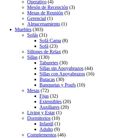
Operativo
(4)
Mesón de Recepción
(3)
Mesas de Reunión
(5)
Gerencial
(1)
Almacenamiento
(1)
Muebles
(303)
Sofás
(31)
Sofá Cama
(8)
Sofá
(23)
Sillones de Relax
(9)
Sillas
(130)
Taburetes
(30)
Sillas sin Apoyabrazos
(44)
Sillas con Apoyabrazos
(16)
Butacas
(30)
Banquetas y Poufs
(10)
Mesas
(72)
Fijas
(32)
Extensibles
(20)
Auxiliares
(20)
Living y Estar
(1)
Dormitorios
(10)
Infantil
(1)
Adulto
(9)
Complementos
(46)