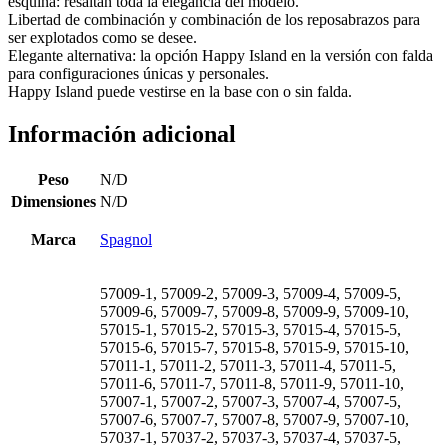
esquina: resaltan toda la elegancia del modelo.
Libertad de combinación y combinación de los reposabrazos para
ser explotados como se desee.
Elegante alternativa: la opción Happy Island en la versión con falda
para configuraciones únicas y personales.
Happy Island puede vestirse en la base con o sin falda.
Información adicional
Peso
N/D
Dimensiones
N/D
Marca
Spagnol
57009-1, 57009-2, 57009-3, 57009-4, 57009-5,
57009-6, 57009-7, 57009-8, 57009-9, 57009-10,
57015-1, 57015-2, 57015-3, 57015-4, 57015-5,
57015-6, 57015-7, 57015-8, 57015-9, 57015-10,
57011-1, 57011-2, 57011-3, 57011-4, 57011-5,
57011-6, 57011-7, 57011-8, 57011-9, 57011-10,
57007-1, 57007-2, 57007-3, 57007-4, 57007-5,
57007-6, 57007-7, 57007-8, 57007-9, 57007-10,
57037-1, 57037-2, 57037-3, 57037-4, 57037-5,