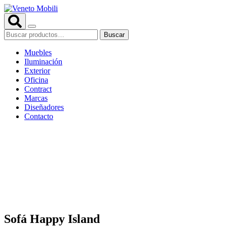
Saltar
al
contenido
Buscar
Buscar
por:
Muebles
Iluminación
Exterior
Oficina
Contract
Marcas
Diseñadores
Contacto
Sofá Happy Island