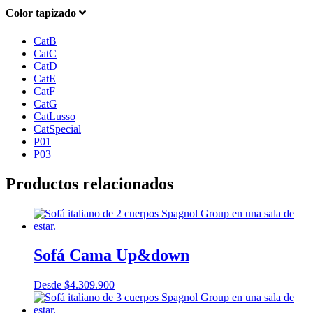
Color tapizado
CatB
CatC
CatD
CatE
CatF
CatG
CatLusso
CatSpecial
P01
P03
Productos relacionados
Sofá Cama Up&down
Desde
$
4.309.900