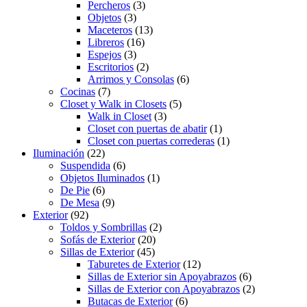
Percheros
(3)
Objetos
(3)
Maceteros
(13)
Libreros
(16)
Espejos
(3)
Escritorios
(2)
Arrimos y Consolas
(6)
Cocinas
(7)
Closet y Walk in Closets
(5)
Walk in Closet
(3)
Closet con puertas de abatir
(1)
Closet con puertas correderas
(1)
Iluminación
(22)
Suspendida
(6)
Objetos Iluminados
(1)
De Pie
(6)
De Mesa
(9)
Exterior
(92)
Toldos y Sombrillas
(2)
Sofás de Exterior
(20)
Sillas de Exterior
(45)
Taburetes de Exterior
(12)
Sillas de Exterior sin Apoyabrazos
(6)
Sillas de Exterior con Apoyabrazos
(2)
Butacas de Exterior
(6)