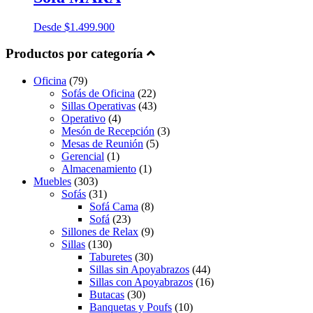
Desde
$
1.499.900
Productos por categoría
Oficina
(79)
Sofás de Oficina
(22)
Sillas Operativas
(43)
Operativo
(4)
Mesón de Recepción
(3)
Mesas de Reunión
(5)
Gerencial
(1)
Almacenamiento
(1)
Muebles
(303)
Sofás
(31)
Sofá Cama
(8)
Sofá
(23)
Sillones de Relax
(9)
Sillas
(130)
Taburetes
(30)
Sillas sin Apoyabrazos
(44)
Sillas con Apoyabrazos
(16)
Butacas
(30)
Banquetas y Poufs
(10)