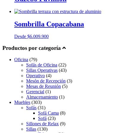
Sombrilla Copacabana
Desde
$
6.009.900
Productos por categoría
Oficina
(79)
Sofás de Oficina
(22)
Sillas Operativas
(43)
Operativo
(4)
Mesón de Recepción
(3)
Mesas de Reunión
(5)
Gerencial
(1)
Almacenamiento
(1)
Muebles
(303)
Sofás
(31)
Sofá Cama
(8)
Sofá
(23)
Sillones de Relax
(9)
Sillas
(130)