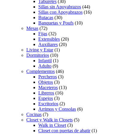
Taburetes
(30)
Sillas sin Apoyabrazos
(44)
Sillas con Apoyabrazos
(16)
Butacas
(30)
Banquetas y Poufs
(10)
Mesas
(72)
Fijas
(32)
Extensibles
(20)
Auxiliares
(20)
Living y Estar
(1)
Dormitorios
(10)
Infantil
(1)
Adulto
(9)
Complementos
(46)
Percheros
(3)
Objetos
(3)
Maceteros
(13)
Libreros
(16)
Espejos
(3)
Escritorios
(2)
Arrimos y Consolas
(6)
Cocinas
(7)
Closet y Walk in Closets
(5)
Walk in Closet
(3)
Closet con puertas de abatir
(1)