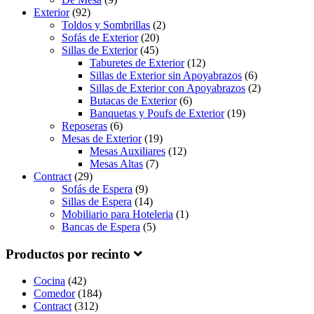
Exterior
(92)
Toldos y Sombrillas
(2)
Sofás de Exterior
(20)
Sillas de Exterior
(45)
Taburetes de Exterior
(12)
Sillas de Exterior sin Apoyabrazos
(6)
Sillas de Exterior con Apoyabrazos
(2)
Butacas de Exterior
(6)
Banquetas y Poufs de Exterior
(19)
Reposeras
(6)
Mesas de Exterior
(19)
Mesas Auxiliares
(12)
Mesas Altas
(7)
Contract
(29)
Sofás de Espera
(9)
Sillas de Espera
(14)
Mobiliario para Hoteleria
(1)
Bancas de Espera
(5)
Productos por recinto
Cocina
(42)
Comedor
(184)
Contract
(312)