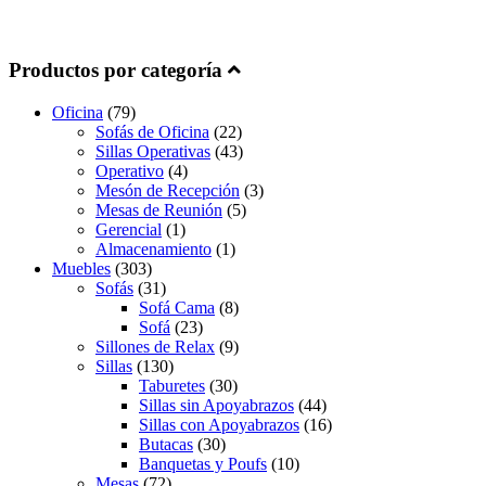
Productos por categoría
Oficina
(79)
Sofás de Oficina
(22)
Sillas Operativas
(43)
Operativo
(4)
Mesón de Recepción
(3)
Mesas de Reunión
(5)
Gerencial
(1)
Almacenamiento
(1)
Muebles
(303)
Sofás
(31)
Sofá Cama
(8)
Sofá
(23)
Sillones de Relax
(9)
Sillas
(130)
Taburetes
(30)
Sillas sin Apoyabrazos
(44)
Sillas con Apoyabrazos
(16)
Butacas
(30)
Banquetas y Poufs
(10)
Mesas
(72)