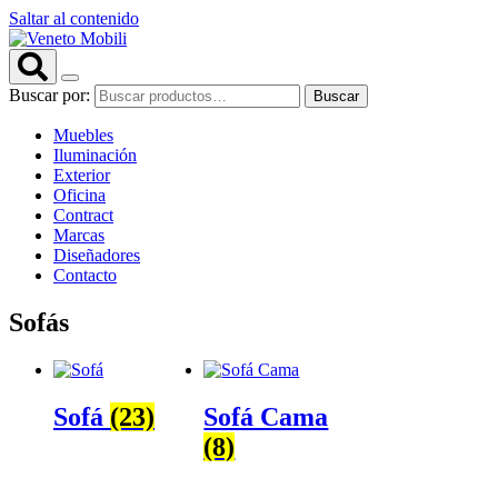
Saltar al contenido
Buscar por:
Buscar
Muebles
Iluminación
Exterior
Oficina
Contract
Marcas
Diseñadores
Contacto
Sofás
Sofá
(23)
Sofá Cama
(8)