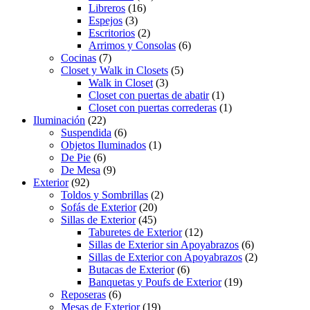
Libreros
(16)
Espejos
(3)
Escritorios
(2)
Arrimos y Consolas
(6)
Cocinas
(7)
Closet y Walk in Closets
(5)
Walk in Closet
(3)
Closet con puertas de abatir
(1)
Closet con puertas correderas
(1)
Iluminación
(22)
Suspendida
(6)
Objetos Iluminados
(1)
De Pie
(6)
De Mesa
(9)
Exterior
(92)
Toldos y Sombrillas
(2)
Sofás de Exterior
(20)
Sillas de Exterior
(45)
Taburetes de Exterior
(12)
Sillas de Exterior sin Apoyabrazos
(6)
Sillas de Exterior con Apoyabrazos
(2)
Butacas de Exterior
(6)
Banquetas y Poufs de Exterior
(19)
Reposeras
(6)
Mesas de Exterior
(19)