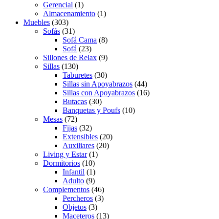
Gerencial
(1)
Almacenamiento
(1)
Muebles
(303)
Sofás
(31)
Sofá Cama
(8)
Sofá
(23)
Sillones de Relax
(9)
Sillas
(130)
Taburetes
(30)
Sillas sin Apoyabrazos
(44)
Sillas con Apoyabrazos
(16)
Butacas
(30)
Banquetas y Poufs
(10)
Mesas
(72)
Fijas
(32)
Extensibles
(20)
Auxiliares
(20)
Living y Estar
(1)
Dormitorios
(10)
Infantil
(1)
Adulto
(9)
Complementos
(46)
Percheros
(3)
Objetos
(3)
Maceteros
(13)