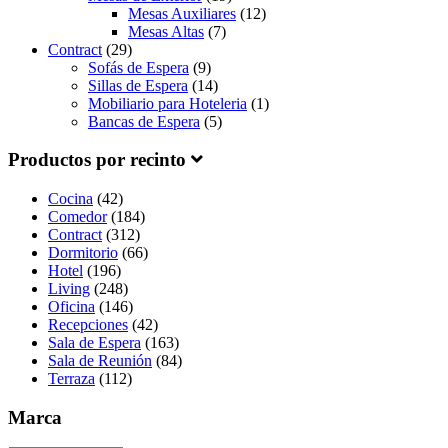
Mesas Auxiliares
(12)
Mesas Altas
(7)
Contract
(29)
Sofás de Espera
(9)
Sillas de Espera
(14)
Mobiliario para Hoteleria
(1)
Bancas de Espera
(5)
Productos por recinto
Cocina
(42)
Comedor
(184)
Contract
(312)
Dormitorio
(66)
Hotel
(196)
Living
(248)
Oficina
(146)
Recepciones
(42)
Sala de Espera
(163)
Sala de Reunión
(84)
Terraza
(112)
Marca