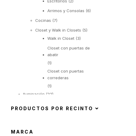
Escritorios
(2)
Arrimos y Consolas
(6)
Cocinas
(7)
Closet y Walk in Closets
(5)
Walk in Closet
(3)
Closet con puertas de
abatir
(1)
Closet con puertas
correderas
(1)
Iluminación
(22)
Suspendida
(6)
PRODUCTOS POR RECINTO
Objetos Iluminados
(1)
De Pie
(6)
De Mesa
(9)
MARCA