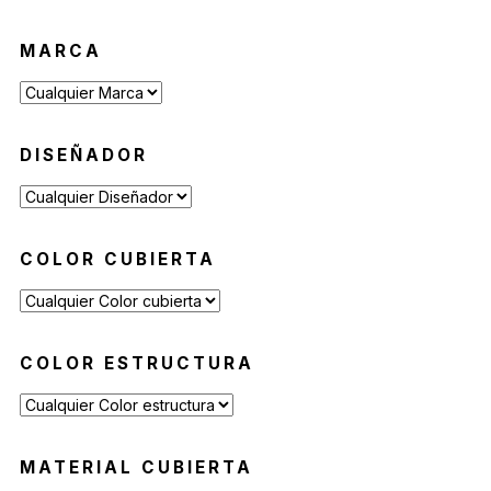
Banquetas y Poufs de Exterior
(19)
MARCA
Reposeras
(6)
Mesas de Exterior
(19)
Mesas Auxiliares
(12)
DISEÑADOR
Mesas Altas
(7)
Contract
(29)
Sofás de Espera
(9)
Sillas de Espera
(14)
COLOR CUBIERTA
Mobiliario para Hoteleria
(1)
Bancas de Espera
(5)
COLOR ESTRUCTURA
MATERIAL CUBIERTA