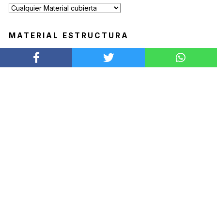
MATERIAL ESTRUCTURA
PRODUCTOS DESTACADOS
SILLA KALEA
Desde
$
169.900
MESA BLADE
Desde
$
1.519.900