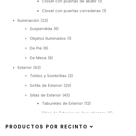
Closet con puertas de abatir
(1)
Closet con puertas correderas
(1)
Iluminación
(22)
Suspendida
(6)
Objetos Iluminados
(1)
De Pie
(6)
De Mesa
(9)
Exterior
(92)
Toldos y Sombrillas
(2)
Sofás de Exterior
(20)
Sillas de Exterior
(45)
Taburetes de Exterior
(12)
Sillas de Exterior sin Apoyabrazos
(6)
Sillas de Exterior con Apoyabrazos
(2)
PRODUCTOS POR RECINTO
Butacas de Exterior
(6)