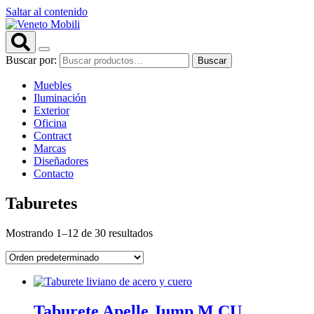
Saltar al contenido
Buscar por:
Buscar
Muebles
Iluminación
Exterior
Oficina
Contract
Marcas
Diseñadores
Contacto
Taburetes
Mostrando 1–12 de 30 resultados
Taburete Apelle Jump M CU