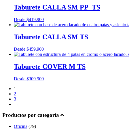
Taburete CALLA SM PP_TS
Desde
$
419.900
Taburete CALLA SM TS
Desde
$
459.900
Taburete COVER M TS
Desde
$
309.900
1
2
3
→
Productos por categoría
Oficina
(79)