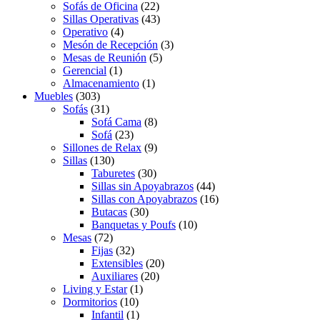
Sofás de Oficina
(22)
Sillas Operativas
(43)
Operativo
(4)
Mesón de Recepción
(3)
Mesas de Reunión
(5)
Gerencial
(1)
Almacenamiento
(1)
Muebles
(303)
Sofás
(31)
Sofá Cama
(8)
Sofá
(23)
Sillones de Relax
(9)
Sillas
(130)
Taburetes
(30)
Sillas sin Apoyabrazos
(44)
Sillas con Apoyabrazos
(16)
Butacas
(30)
Banquetas y Poufs
(10)
Mesas
(72)
Fijas
(32)
Extensibles
(20)
Auxiliares
(20)
Living y Estar
(1)
Dormitorios
(10)
Infantil
(1)