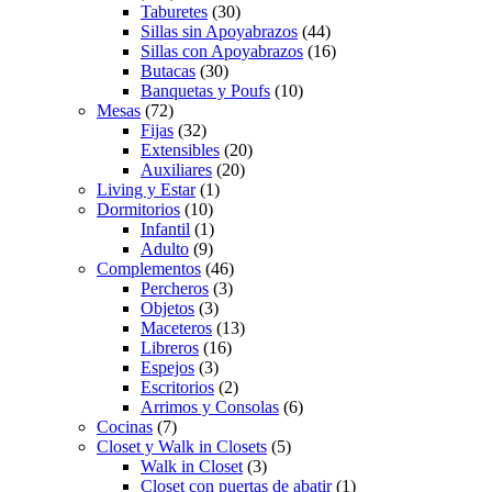
Taburetes
(30)
Sillas sin Apoyabrazos
(44)
Sillas con Apoyabrazos
(16)
Butacas
(30)
Banquetas y Poufs
(10)
Mesas
(72)
Fijas
(32)
Extensibles
(20)
Auxiliares
(20)
Living y Estar
(1)
Dormitorios
(10)
Infantil
(1)
Adulto
(9)
Complementos
(46)
Percheros
(3)
Objetos
(3)
Maceteros
(13)
Libreros
(16)
Espejos
(3)
Escritorios
(2)
Arrimos y Consolas
(6)
Cocinas
(7)
Closet y Walk in Closets
(5)
Walk in Closet
(3)
Closet con puertas de abatir
(1)