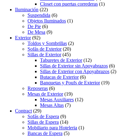
Closet con puertas correderas
(1)
Iluminación
(22)
Suspendida
(6)
Objetos Iluminados
(1)
De Pie
(6)
De Mesa
(9)
Exterior
(92)
Toldos y Sombrillas
(2)
Sofás de Exterior
(20)
Sillas de Exterior
(45)
Taburetes de Exterior
(12)
Sillas de Exterior sin Apoyabrazos
(6)
Sillas de Exterior con Apoyabrazos
(2)
Butacas de Exterior
(6)
Banquetas y Poufs de Exterior
(19)
Reposeras
(6)
Mesas de Exterior
(19)
Mesas Auxiliares
(12)
Mesas Altas
(7)
Contract
(29)
Sofás de Espera
(9)
Sillas de Espera
(14)
Mobiliario para Hoteleria
(1)
Bancas de Espera
(5)