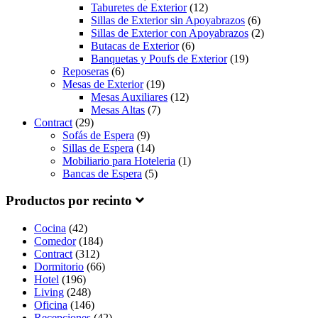
Taburetes de Exterior
(12)
Sillas de Exterior sin Apoyabrazos
(6)
Sillas de Exterior con Apoyabrazos
(2)
Butacas de Exterior
(6)
Banquetas y Poufs de Exterior
(19)
Reposeras
(6)
Mesas de Exterior
(19)
Mesas Auxiliares
(12)
Mesas Altas
(7)
Contract
(29)
Sofás de Espera
(9)
Sillas de Espera
(14)
Mobiliario para Hoteleria
(1)
Bancas de Espera
(5)
Productos por recinto
Cocina
(42)
Comedor
(184)
Contract
(312)
Dormitorio
(66)
Hotel
(196)
Living
(248)
Oficina
(146)
Recepciones
(42)