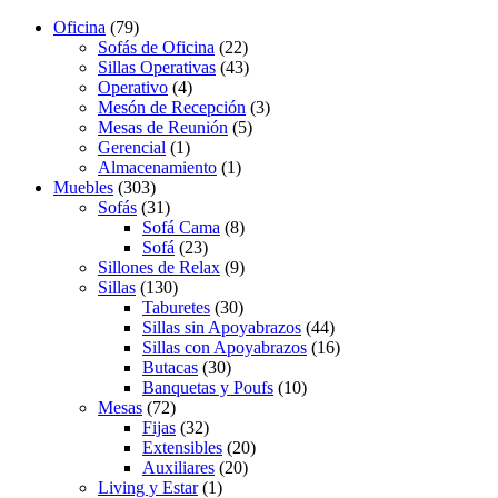
Oficina
(79)
Sofás de Oficina
(22)
Sillas Operativas
(43)
Operativo
(4)
Mesón de Recepción
(3)
Mesas de Reunión
(5)
Gerencial
(1)
Almacenamiento
(1)
Muebles
(303)
Sofás
(31)
Sofá Cama
(8)
Sofá
(23)
Sillones de Relax
(9)
Sillas
(130)
Taburetes
(30)
Sillas sin Apoyabrazos
(44)
Sillas con Apoyabrazos
(16)
Butacas
(30)
Banquetas y Poufs
(10)
Mesas
(72)
Fijas
(32)
Extensibles
(20)
Auxiliares
(20)
Living y Estar
(1)