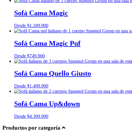
Sofá Cama Magic
Desde
$
1.189.900
Sofá Cama Magic Puf
Desde
$
749.900
Sofá Cama Quello Giusto
Desde
$
1.499.900
Sofá Cama Up&down
Desde
$
4.309.900
Productos por categoría