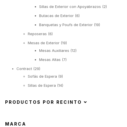
Sillas de Exterior con Apoyabrazos
(2)
Butacas de Exterior
(6)
Banquetas y Poufs de Exterior
(19)
Reposeras
(6)
Mesas de Exterior
(19)
Mesas Auxiliares
(12)
Mesas Altas
(7)
Contract
(29)
Sofás de Espera
(9)
Sillas de Espera
(14)
Mobiliario para Hoteleria
(1)
PRODUCTOS POR RECINTO
Bancas de Espera
(5)
MARCA