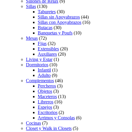
Sillones de Relax
(9)
Sillas
(130)
Taburetes
(30)
Sillas sin Apoyabrazos
(44)
Sillas con Apoyabrazos
(16)
Butacas
(30)
Banquetas y Poufs
(10)
Mesas
(72)
Fijas
(32)
Extensibles
(20)
Auxiliares
(20)
Living y Estar
(1)
Dormitorios
(10)
Infantil
(1)
Adulto
(9)
Complementos
(46)
Percheros
(3)
Objetos
(3)
Maceteros
(13)
Libreros
(16)
Espejos
(3)
Escritorios
(2)
Arrimos y Consolas
(6)
Cocinas
(7)
Closet y Walk in Closets
(5)