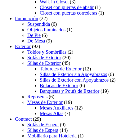
Walk in Closet
(3)
Closet con puertas de abatir
(1)
Closet con puertas correderas
(1)
Iluminación
(22)
Suspendida
(6)
Objetos Iluminados
(1)
De Pie
(6)
De Mesa
(9)
Exterior
(92)
Toldos y Sombrillas
(2)
Sofás de Exterior
(20)
Sillas de Exterior
(45)
Taburetes de Exterior
(12)
Sillas de Exterior sin Apoyabrazos
(6)
Sillas de Exterior con Apoyabrazos
(2)
Butacas de Exterior
(6)
Banquetas y Poufs de Exterior
(19)
Reposeras
(6)
Mesas de Exterior
(19)
Mesas Auxiliares
(12)
Mesas Altas
(7)
Contract
(29)
Sofás de Espera
(9)
Sillas de Espera
(14)
Mobiliario para Hoteleria
(1)