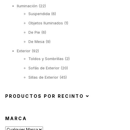
Iluminación
(22)
Suspendida
(6)
Objetos Iluminados
(1)
De Pie
(6)
De Mesa
(9)
Exterior
(92)
Toldos y Sombrillas
(2)
Sofás de Exterior
(20)
Sillas de Exterior
(45)
Taburetes de Exterior
(12)
Sillas de Exterior sin Apoyabrazos
(6)
PRODUCTOS POR RECINTO
Sillas de Exterior con Apoyabrazos
(2)
Butacas de Exterior
(6)
MARCA
Banquetas y Poufs de Exterior
(19)