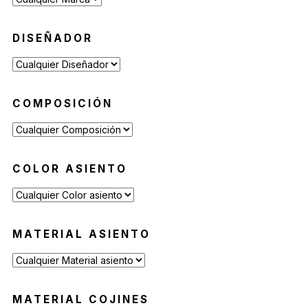
Reposeras
(6)
Mesas de Exterior
(19)
DISEÑADOR
Mesas Auxiliares
(12)
Mesas Altas
(7)
Contract
(29)
COMPOSICIÓN
Sofás de Espera
(9)
Sillas de Espera
(14)
Mobiliario para Hoteleria
(1)
COLOR ASIENTO
Bancas de Espera
(5)
MATERIAL ASIENTO
MATERIAL COJINES