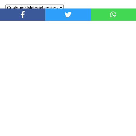
PRODUCTOS DESTACADOS
BUTACA SOAVE
MESA BLADE
Desde
$
2.639.900
Desde
$
1.519.900
QUIENES SOMOS
Veneto Mobili es una empresa dedicada a la importación
de mobiliario para oficina, casa y hotelería, con sede en