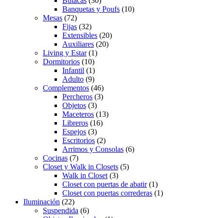
Butacas
(30)
Banquetas y Poufs
(10)
Mesas
(72)
Fijas
(32)
Extensibles
(20)
Auxiliares
(20)
Living y Estar
(1)
Dormitorios
(10)
Infantil
(1)
Adulto
(9)
Complementos
(46)
Percheros
(3)
Objetos
(3)
Maceteros
(13)
Libreros
(16)
Espejos
(3)
Escritorios
(2)
Arrimos y Consolas
(6)
Cocinas
(7)
Closet y Walk in Closets
(5)
Walk in Closet
(3)
Closet con puertas de abatir
(1)
Closet con puertas correderas
(1)
Iluminación
(22)
Suspendida
(6)