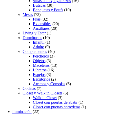
Sillas con Apoyabrazos
(16)
Butacas
(30)
Banquetas y Poufs
(10)
Mesas
(72)
Fijas
(32)
Extensibles
(20)
Auxiliares
(20)
Living y Estar
(1)
Dormitorios
(10)
Infantil
(1)
Adulto
(9)
Complementos
(46)
Percheros
(3)
Objetos
(3)
Maceteros
(13)
Libreros
(16)
Espejos
(3)
Escritorios
(2)
Arrimos y Consolas
(6)
Cocinas
(7)
Closet y Walk in Closets
(5)
Walk in Closet
(3)
Closet con puertas de abatir
(1)
Closet con puertas correderas
(1)
Iluminación
(22)