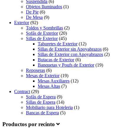
Suspendida
(6)
Objetos Iluminados
(1)
De Pie
(6)
De Mesa
(9)
Exterior
(92)
Toldos y Sombrillas
(2)
Sofás de Exterior
(20)
Sillas de Exterior
(45)
Taburetes de Exterior
(12)
Sillas de Exterior sin Apoyabrazos
(6)
Sillas de Exterior con Apoyabrazos
(2)
Butacas de Exterior
(6)
Banquetas y Poufs de Exterior
(19)
Reposeras
(6)
Mesas de Exterior
(19)
Mesas Auxiliares
(12)
Mesas Altas
(7)
Contract
(29)
Sofás de Espera
(9)
Sillas de Espera
(14)
Mobiliario para Hoteleria
(1)
Bancas de Espera
(5)
Productos por recinto