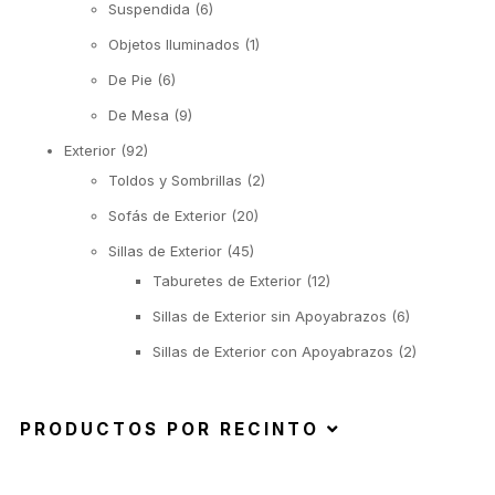
Suspendida
(6)
Objetos Iluminados
(1)
De Pie
(6)
De Mesa
(9)
Exterior
(92)
Toldos y Sombrillas
(2)
Sofás de Exterior
(20)
Sillas de Exterior
(45)
Taburetes de Exterior
(12)
Sillas de Exterior sin Apoyabrazos
(6)
Sillas de Exterior con Apoyabrazos
(2)
Butacas de Exterior
(6)
Banquetas y Poufs de Exterior
(19)
PRODUCTOS POR RECINTO
Reposeras
(6)
Mesas de Exterior
(19)