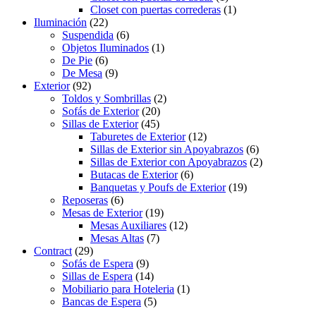
Closet con puertas correderas
(1)
Iluminación
(22)
Suspendida
(6)
Objetos Iluminados
(1)
De Pie
(6)
De Mesa
(9)
Exterior
(92)
Toldos y Sombrillas
(2)
Sofás de Exterior
(20)
Sillas de Exterior
(45)
Taburetes de Exterior
(12)
Sillas de Exterior sin Apoyabrazos
(6)
Sillas de Exterior con Apoyabrazos
(2)
Butacas de Exterior
(6)
Banquetas y Poufs de Exterior
(19)
Reposeras
(6)
Mesas de Exterior
(19)
Mesas Auxiliares
(12)
Mesas Altas
(7)
Contract
(29)
Sofás de Espera
(9)
Sillas de Espera
(14)
Mobiliario para Hoteleria
(1)
Bancas de Espera
(5)