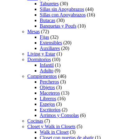
Taburetes
(30)
Sillas sin Apoyabrazos
(44)
Sillas con Apoyabrazos
(16)
Butacas
(30)
Banquetas y Poufs
(10)
Mesas
(72)
Fijas
(32)
Extensibles
(20)
Auxiliares
(20)
Living y Estar
(1)
Dormitorios
(10)
Infantil
(1)
Adulto
(9)
Complementos
(46)
Percheros
(3)
Objetos
(3)
Maceteros
(13)
Libreros
(16)
Espejos
(3)
Escritorios
(2)
Arrimos y Consolas
(6)
Cocinas
(7)
Closet y Walk in Closets
(5)
Walk in Closet
(3)
Closet con puertas de abatir
(1)