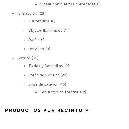
Closet con puertas correderas
(1)
Iluminación
(22)
Suspendida
(6)
Objetos Iluminados
(1)
De Pie
(6)
De Mesa
(9)
Exterior
(92)
Toldos y Sombrillas
(2)
Sofás de Exterior
(20)
Sillas de Exterior
(45)
Taburetes de Exterior
(12)
Sillas de Exterior sin Apoyabrazos
(6)
PRODUCTOS POR RECINTO
Sillas de Exterior con Apoyabrazos
(2)
Butacas de Exterior
(6)
Banquetas y Poufs de Exterior
(19)