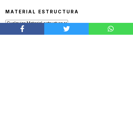
MATERIAL ESTRUCTURA
PRODUCTOS DESTACADOS
BUTACA SOAVE
Desde
$
2.639.900
SOMBRILLA COPACABANA
Desde
$
6.009.900