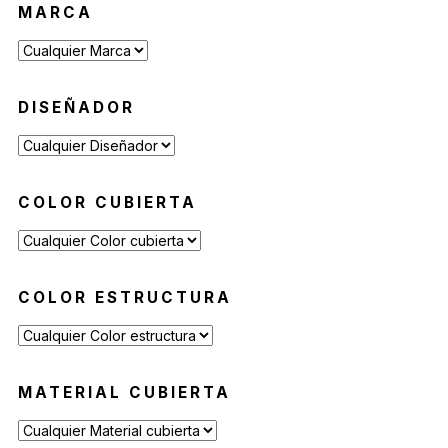
MARCA
Reposeras
(6)
Mesas de Exterior
(19)
Mesas Auxiliares
(12)
DISEÑADOR
Mesas Altas
(7)
Contract
(29)
Sofás de Espera
(9)
COLOR CUBIERTA
Sillas de Espera
(14)
Mobiliario para Hoteleria
(1)
Bancas de Espera
(5)
COLOR ESTRUCTURA
MATERIAL CUBIERTA