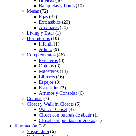
Butacas
(30)
Banquetas y Poufs
(10)
Mesas
(72)
Fijas
(32)
Extensibles
(20)
Auxiliares
(20)
Living y Estar
(1)
Dormitorios
(10)
Infantil
(1)
Adulto
(9)
Complementos
(46)
Percheros
(3)
Objetos
(3)
Maceteros
(13)
Libreros
(16)
Espejos
(3)
Escritorios
(2)
Arrimos y Consolas
(6)
Cocinas
(7)
Closet y Walk in Closets
(5)
Walk in Closet
(3)
Closet con puertas de abatir
(1)
Closet con puertas correderas
(1)
Iluminación
(22)
Suspendida
(6)