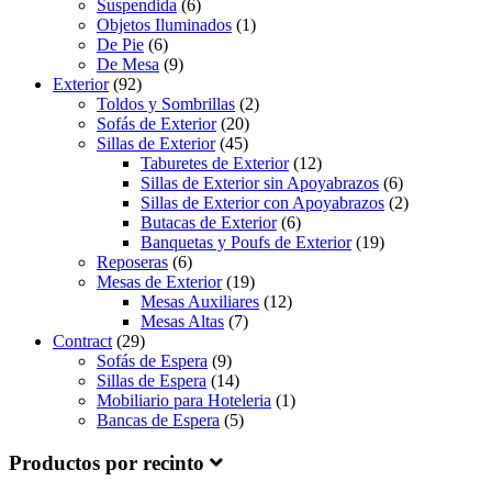
Suspendida
(6)
Objetos Iluminados
(1)
De Pie
(6)
De Mesa
(9)
Exterior
(92)
Toldos y Sombrillas
(2)
Sofás de Exterior
(20)
Sillas de Exterior
(45)
Taburetes de Exterior
(12)
Sillas de Exterior sin Apoyabrazos
(6)
Sillas de Exterior con Apoyabrazos
(2)
Butacas de Exterior
(6)
Banquetas y Poufs de Exterior
(19)
Reposeras
(6)
Mesas de Exterior
(19)
Mesas Auxiliares
(12)
Mesas Altas
(7)
Contract
(29)
Sofás de Espera
(9)
Sillas de Espera
(14)
Mobiliario para Hoteleria
(1)
Bancas de Espera
(5)
Productos por recinto