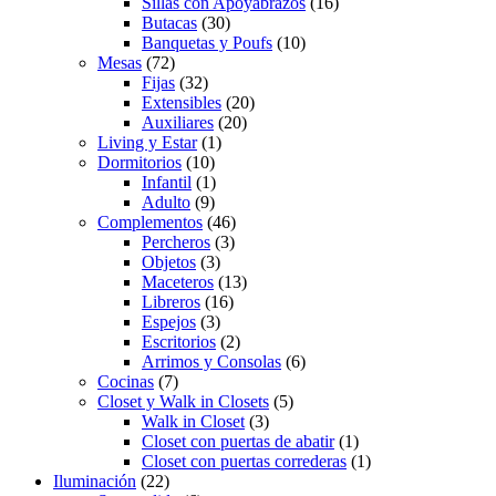
Sillas con Apoyabrazos
(16)
Butacas
(30)
Banquetas y Poufs
(10)
Mesas
(72)
Fijas
(32)
Extensibles
(20)
Auxiliares
(20)
Living y Estar
(1)
Dormitorios
(10)
Infantil
(1)
Adulto
(9)
Complementos
(46)
Percheros
(3)
Objetos
(3)
Maceteros
(13)
Libreros
(16)
Espejos
(3)
Escritorios
(2)
Arrimos y Consolas
(6)
Cocinas
(7)
Closet y Walk in Closets
(5)
Walk in Closet
(3)
Closet con puertas de abatir
(1)
Closet con puertas correderas
(1)
Iluminación
(22)