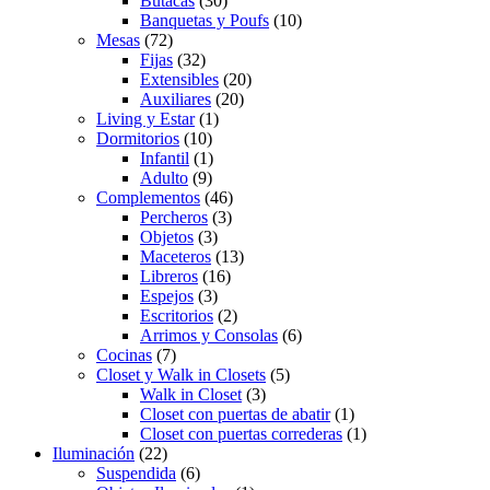
Butacas
(30)
Banquetas y Poufs
(10)
Mesas
(72)
Fijas
(32)
Extensibles
(20)
Auxiliares
(20)
Living y Estar
(1)
Dormitorios
(10)
Infantil
(1)
Adulto
(9)
Complementos
(46)
Percheros
(3)
Objetos
(3)
Maceteros
(13)
Libreros
(16)
Espejos
(3)
Escritorios
(2)
Arrimos y Consolas
(6)
Cocinas
(7)
Closet y Walk in Closets
(5)
Walk in Closet
(3)
Closet con puertas de abatir
(1)
Closet con puertas correderas
(1)
Iluminación
(22)
Suspendida
(6)