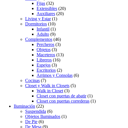
Fijas
(32)
Extensibles
(20)
Auxiliares
(20)
Living y Estar
(1)
Dormitorios
(10)
Infantil
(1)
Adulto
(9)
Complementos
(46)
Percheros
(3)
Objetos
(3)
Maceteros
(13)
Libreros
(16)
Espejos
(3)
Escritorios
(2)
Arrimos y Consolas
(6)
Cocinas
(7)
Closet y Walk in Closets
(5)
Walk in Closet
(3)
Closet con puertas de abatir
(1)
Closet con puertas correderas
(1)
Iluminación
(22)
Suspendida
(6)
Objetos Iluminados
(1)
De Pie
(6)
De Mesa
(9)