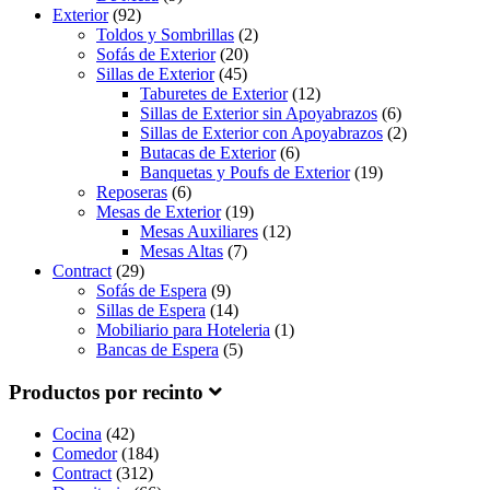
Exterior
(92)
Toldos y Sombrillas
(2)
Sofás de Exterior
(20)
Sillas de Exterior
(45)
Taburetes de Exterior
(12)
Sillas de Exterior sin Apoyabrazos
(6)
Sillas de Exterior con Apoyabrazos
(2)
Butacas de Exterior
(6)
Banquetas y Poufs de Exterior
(19)
Reposeras
(6)
Mesas de Exterior
(19)
Mesas Auxiliares
(12)
Mesas Altas
(7)
Contract
(29)
Sofás de Espera
(9)
Sillas de Espera
(14)
Mobiliario para Hoteleria
(1)
Bancas de Espera
(5)
Productos por recinto
Cocina
(42)
Comedor
(184)
Contract
(312)