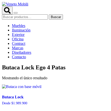
Saltar
al
contenido
Buscar
Buscar
por:
Muebles
Iluminación
Exterior
Oficina
Contract
Marcas
Diseñadores
Contacto
Butaca Lock Ego 4 Patas
Mostrando el único resultado
Butaca Lock
Desde
$
1.989.900