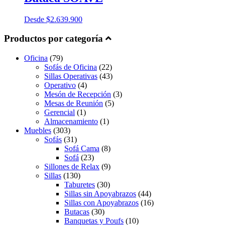
Desde
$
2.639.900
Productos por categoría
Oficina
(79)
Sofás de Oficina
(22)
Sillas Operativas
(43)
Operativo
(4)
Mesón de Recepción
(3)
Mesas de Reunión
(5)
Gerencial
(1)
Almacenamiento
(1)
Muebles
(303)
Sofás
(31)
Sofá Cama
(8)
Sofá
(23)
Sillones de Relax
(9)
Sillas
(130)
Taburetes
(30)
Sillas sin Apoyabrazos
(44)
Sillas con Apoyabrazos
(16)
Butacas
(30)
Banquetas y Poufs
(10)