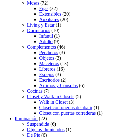
Mesas
(72)
Fijas
(32)
Extensibles
(20)
Auxiliares
(20)
Living y Estar
(1)
Dormitorios
(10)
Infantil
(1)
Adulto
(9)
Complementos
(46)
Percheros
(3)
Objetos
(3)
Maceteros
(13)
Libreros
(16)
Espejos
(3)
Escritorios
(2)
Arrimos y Consolas
(6)
Cocinas
(7)
Closet y Walk in Closets
(5)
Walk in Closet
(3)
Closet con puertas de abatir
(1)
Closet con puertas correderas
(1)
Iluminación
(22)
Suspendida
(6)
Objetos Iluminados
(1)
De Pie
(6)