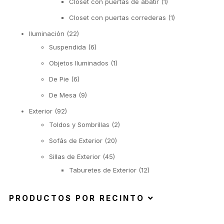
Closet con puertas de abatir
(1)
Closet con puertas correderas
(1)
Iluminación
(22)
Suspendida
(6)
Objetos Iluminados
(1)
De Pie
(6)
De Mesa
(9)
Exterior
(92)
Toldos y Sombrillas
(2)
Sofás de Exterior
(20)
Sillas de Exterior
(45)
Taburetes de Exterior
(12)
Sillas de Exterior sin Apoyabrazos
(6)
PRODUCTOS POR RECINTO
Sillas de Exterior con Apoyabrazos
(2)
Butacas de Exterior
(6)