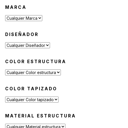
Banquetas y Poufs de Exterior
(19)
MARCA
Reposeras
(6)
Mesas de Exterior
(19)
Mesas Auxiliares
(12)
DISEÑADOR
Mesas Altas
(7)
Contract
(29)
Sofás de Espera
(9)
COLOR ESTRUCTURA
Sillas de Espera
(14)
Mobiliario para Hoteleria
(1)
Bancas de Espera
(5)
COLOR TAPIZADO
MATERIAL ESTRUCTURA