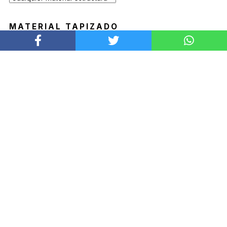
MATERIAL TAPIZADO
PRODUCTOS DESTACADOS
SILLA KALEA
MESA BLADE
Desde
$
169.900
Desde
$
1.519.900
QUIENES SOMOS