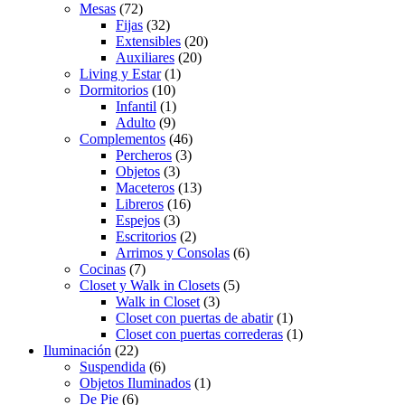
Mesas
(72)
Fijas
(32)
Extensibles
(20)
Auxiliares
(20)
Living y Estar
(1)
Dormitorios
(10)
Infantil
(1)
Adulto
(9)
Complementos
(46)
Percheros
(3)
Objetos
(3)
Maceteros
(13)
Libreros
(16)
Espejos
(3)
Escritorios
(2)
Arrimos y Consolas
(6)
Cocinas
(7)
Closet y Walk in Closets
(5)
Walk in Closet
(3)
Closet con puertas de abatir
(1)
Closet con puertas correderas
(1)
Iluminación
(22)
Suspendida
(6)
Objetos Iluminados
(1)
De Pie
(6)