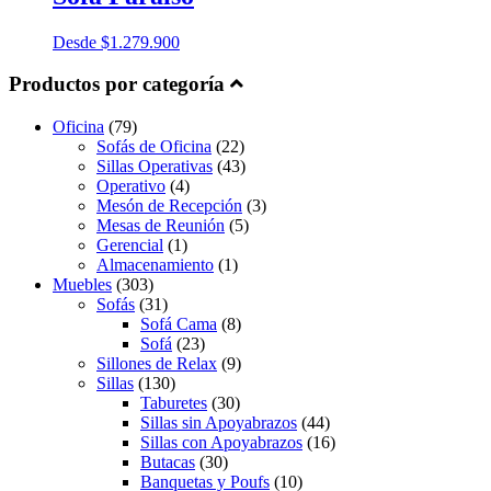
Desde
$
1.279.900
Productos por categoría
Oficina
(79)
Sofás de Oficina
(22)
Sillas Operativas
(43)
Operativo
(4)
Mesón de Recepción
(3)
Mesas de Reunión
(5)
Gerencial
(1)
Almacenamiento
(1)
Muebles
(303)
Sofás
(31)
Sofá Cama
(8)
Sofá
(23)
Sillones de Relax
(9)
Sillas
(130)
Taburetes
(30)
Sillas sin Apoyabrazos
(44)
Sillas con Apoyabrazos
(16)
Butacas
(30)
Banquetas y Poufs
(10)