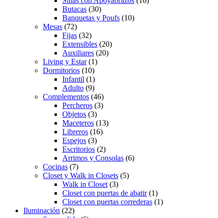
Sillas con Apoyabrazos
(16)
Butacas
(30)
Banquetas y Poufs
(10)
Mesas
(72)
Fijas
(32)
Extensibles
(20)
Auxiliares
(20)
Living y Estar
(1)
Dormitorios
(10)
Infantil
(1)
Adulto
(9)
Complementos
(46)
Percheros
(3)
Objetos
(3)
Maceteros
(13)
Libreros
(16)
Espejos
(3)
Escritorios
(2)
Arrimos y Consolas
(6)
Cocinas
(7)
Closet y Walk in Closets
(5)
Walk in Closet
(3)
Closet con puertas de abatir
(1)
Closet con puertas correderas
(1)
Iluminación
(22)