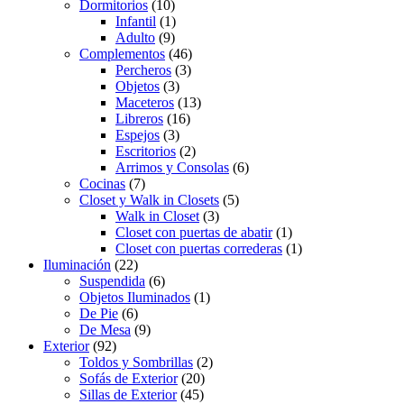
Dormitorios
(10)
Infantil
(1)
Adulto
(9)
Complementos
(46)
Percheros
(3)
Objetos
(3)
Maceteros
(13)
Libreros
(16)
Espejos
(3)
Escritorios
(2)
Arrimos y Consolas
(6)
Cocinas
(7)
Closet y Walk in Closets
(5)
Walk in Closet
(3)
Closet con puertas de abatir
(1)
Closet con puertas correderas
(1)
Iluminación
(22)
Suspendida
(6)
Objetos Iluminados
(1)
De Pie
(6)
De Mesa
(9)
Exterior
(92)
Toldos y Sombrillas
(2)
Sofás de Exterior
(20)
Sillas de Exterior
(45)