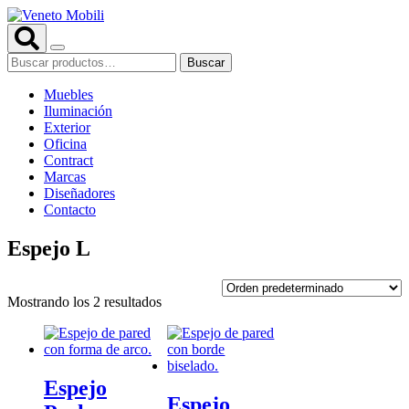
Saltar
al
contenido
Buscar
Buscar
por:
Muebles
Iluminación
Exterior
Oficina
Contract
Marcas
Diseñadores
Contacto
Espejo L
Mostrando los 2 resultados
Espejo
Espejo