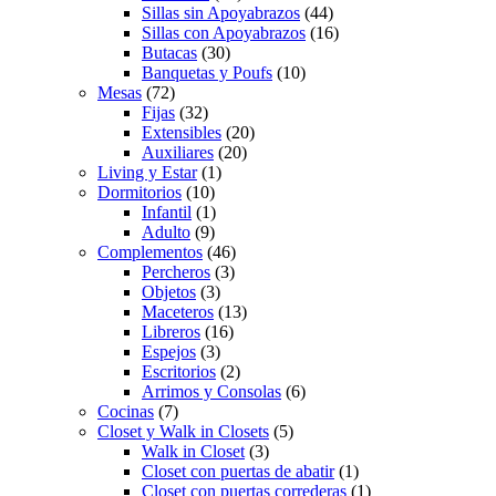
Sillas sin Apoyabrazos
(44)
Sillas con Apoyabrazos
(16)
Butacas
(30)
Banquetas y Poufs
(10)
Mesas
(72)
Fijas
(32)
Extensibles
(20)
Auxiliares
(20)
Living y Estar
(1)
Dormitorios
(10)
Infantil
(1)
Adulto
(9)
Complementos
(46)
Percheros
(3)
Objetos
(3)
Maceteros
(13)
Libreros
(16)
Espejos
(3)
Escritorios
(2)
Arrimos y Consolas
(6)
Cocinas
(7)
Closet y Walk in Closets
(5)
Walk in Closet
(3)
Closet con puertas de abatir
(1)
Closet con puertas correderas
(1)