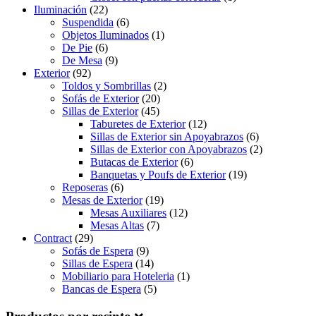
Iluminación
(22)
Suspendida
(6)
Objetos Iluminados
(1)
De Pie
(6)
De Mesa
(9)
Exterior
(92)
Toldos y Sombrillas
(2)
Sofás de Exterior
(20)
Sillas de Exterior
(45)
Taburetes de Exterior
(12)
Sillas de Exterior sin Apoyabrazos
(6)
Sillas de Exterior con Apoyabrazos
(2)
Butacas de Exterior
(6)
Banquetas y Poufs de Exterior
(19)
Reposeras
(6)
Mesas de Exterior
(19)
Mesas Auxiliares
(12)
Mesas Altas
(7)
Contract
(29)
Sofás de Espera
(9)
Sillas de Espera
(14)
Mobiliario para Hoteleria
(1)
Bancas de Espera
(5)