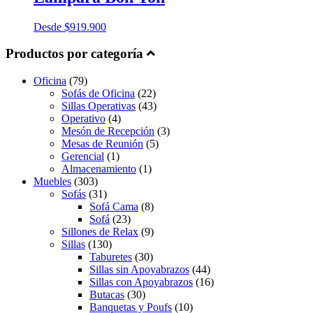
Desde
$
919.900
Productos por categoría
Oficina
(79)
Sofás de Oficina
(22)
Sillas Operativas
(43)
Operativo
(4)
Mesón de Recepción
(3)
Mesas de Reunión
(5)
Gerencial
(1)
Almacenamiento
(1)
Muebles
(303)
Sofás
(31)
Sofá Cama
(8)
Sofá
(23)
Sillones de Relax
(9)
Sillas
(130)
Taburetes
(30)
Sillas sin Apoyabrazos
(44)
Sillas con Apoyabrazos
(16)
Butacas
(30)
Banquetas y Poufs
(10)