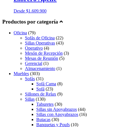
Desde
$
1.609.900
Productos por categoría
Oficina
(79)
Sofás de Oficina
(22)
Sillas Operativas
(43)
Operativo
(4)
Mesón de Recepción
(3)
Mesas de Reunión
(5)
Gerencial
(1)
Almacenamiento
(1)
Muebles
(303)
Sofás
(31)
Sofá Cama
(8)
Sofá
(23)
Sillones de Relax
(9)
Sillas
(130)
Taburetes
(30)
Sillas sin Apoyabrazos
(44)
Sillas con Apoyabrazos
(16)
Butacas
(30)
Banquetas y Poufs
(10)