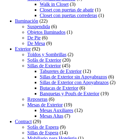
Walk in Closet
(3)
Closet con puertas de abatir
(1)
Closet con puertas correderas
(1)
Iluminación
(22)
Suspendida
(6)
Objetos Iluminados
(1)
De Pie
(6)
De Mesa
(9)
Exterior
(92)
Toldos y Sombrillas
(2)
Sofás de Exterior
(20)
Sillas de Exterior
(45)
Taburetes de Exterior
(12)
Sillas de Exterior sin Apoyabrazos
(6)
Sillas de Exterior con Apoyabrazos
(2)
Butacas de Exterior
(6)
Banquetas y Poufs de Exterior
(19)
Reposeras
(6)
Mesas de Exterior
(19)
Mesas Auxiliares
(12)
Mesas Altas
(7)
Contract
(29)
Sofás de Espera
(9)
Sillas de Espera
(14)
Mobiliario para Hoteleria
(1)