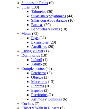
Sillones de Relax
(9)
Sillas
(130)
Taburetes
(30)
Sillas sin Apoyabrazos
(44)
Sillas con Apoyabrazos
(16)
Butacas
(30)
Banquetas y Poufs
(10)
Mesas
(72)
Fijas
(32)
Extensibles
(20)
Auxiliares
(20)
Living y Estar
(1)
Dormitorios
(10)
Infantil
(1)
Adulto
(9)
Complementos
(46)
Percheros
(3)
Objetos
(3)
Maceteros
(13)
Libreros
(16)
Espejos
(3)
Escritorios
(2)
Arrimos y Consolas
(6)
Cocinas
(7)
Closet y Walk in Closets
(5)