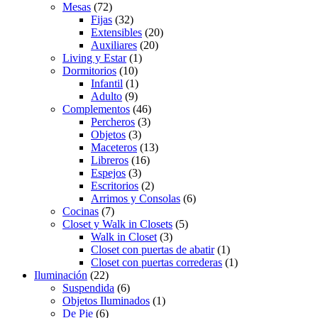
Mesas
(72)
Fijas
(32)
Extensibles
(20)
Auxiliares
(20)
Living y Estar
(1)
Dormitorios
(10)
Infantil
(1)
Adulto
(9)
Complementos
(46)
Percheros
(3)
Objetos
(3)
Maceteros
(13)
Libreros
(16)
Espejos
(3)
Escritorios
(2)
Arrimos y Consolas
(6)
Cocinas
(7)
Closet y Walk in Closets
(5)
Walk in Closet
(3)
Closet con puertas de abatir
(1)
Closet con puertas correderas
(1)
Iluminación
(22)
Suspendida
(6)
Objetos Iluminados
(1)
De Pie
(6)