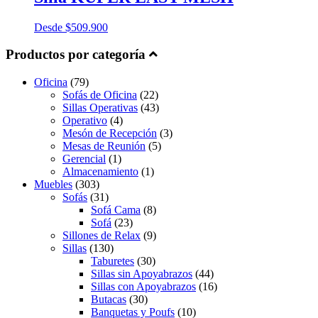
Desde
$
509.900
Productos por categoría
Oficina
(79)
Sofás de Oficina
(22)
Sillas Operativas
(43)
Operativo
(4)
Mesón de Recepción
(3)
Mesas de Reunión
(5)
Gerencial
(1)
Almacenamiento
(1)
Muebles
(303)
Sofás
(31)
Sofá Cama
(8)
Sofá
(23)
Sillones de Relax
(9)
Sillas
(130)
Taburetes
(30)
Sillas sin Apoyabrazos
(44)
Sillas con Apoyabrazos
(16)
Butacas
(30)
Banquetas y Poufs
(10)