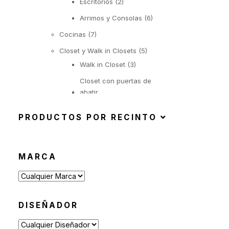
Escritorios
(2)
Arrimos y Consolas
(6)
Cocinas
(7)
Closet y Walk in Closets
(5)
Walk in Closet
(3)
Closet con puertas de
abatir
(1)
PRODUCTOS POR RECINTO
Closet con puertas
correderas
(1)
MARCA
Iluminación
(22)
Suspendida
(6)
Objetos Iluminados
(1)
DISEÑADOR
De Pie
(6)
De Mesa
(9)