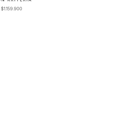
e
$
1.159.900