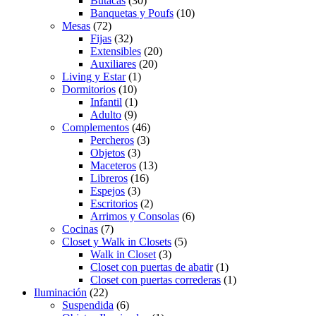
Butacas
(30)
Banquetas y Poufs
(10)
Mesas
(72)
Fijas
(32)
Extensibles
(20)
Auxiliares
(20)
Living y Estar
(1)
Dormitorios
(10)
Infantil
(1)
Adulto
(9)
Complementos
(46)
Percheros
(3)
Objetos
(3)
Maceteros
(13)
Libreros
(16)
Espejos
(3)
Escritorios
(2)
Arrimos y Consolas
(6)
Cocinas
(7)
Closet y Walk in Closets
(5)
Walk in Closet
(3)
Closet con puertas de abatir
(1)
Closet con puertas correderas
(1)
Iluminación
(22)
Suspendida
(6)