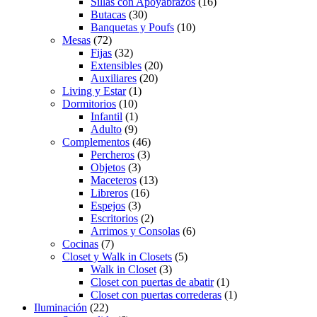
Sillas con Apoyabrazos
(16)
Butacas
(30)
Banquetas y Poufs
(10)
Mesas
(72)
Fijas
(32)
Extensibles
(20)
Auxiliares
(20)
Living y Estar
(1)
Dormitorios
(10)
Infantil
(1)
Adulto
(9)
Complementos
(46)
Percheros
(3)
Objetos
(3)
Maceteros
(13)
Libreros
(16)
Espejos
(3)
Escritorios
(2)
Arrimos y Consolas
(6)
Cocinas
(7)
Closet y Walk in Closets
(5)
Walk in Closet
(3)
Closet con puertas de abatir
(1)
Closet con puertas correderas
(1)
Iluminación
(22)