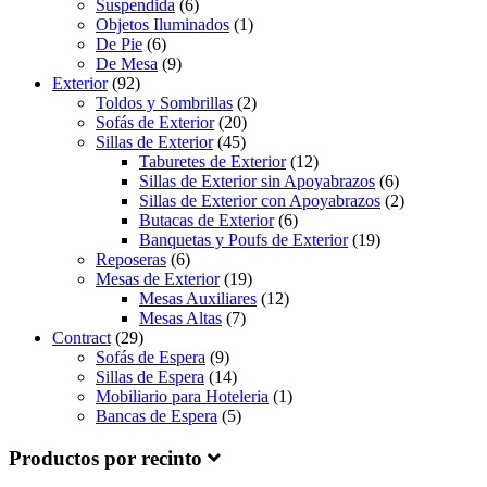
Suspendida
(6)
Objetos Iluminados
(1)
De Pie
(6)
De Mesa
(9)
Exterior
(92)
Toldos y Sombrillas
(2)
Sofás de Exterior
(20)
Sillas de Exterior
(45)
Taburetes de Exterior
(12)
Sillas de Exterior sin Apoyabrazos
(6)
Sillas de Exterior con Apoyabrazos
(2)
Butacas de Exterior
(6)
Banquetas y Poufs de Exterior
(19)
Reposeras
(6)
Mesas de Exterior
(19)
Mesas Auxiliares
(12)
Mesas Altas
(7)
Contract
(29)
Sofás de Espera
(9)
Sillas de Espera
(14)
Mobiliario para Hoteleria
(1)
Bancas de Espera
(5)
Productos por recinto