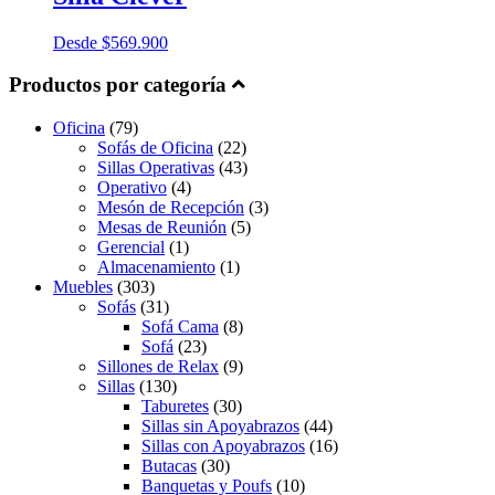
Desde
$
569.900
Productos por categoría
Oficina
(79)
Sofás de Oficina
(22)
Sillas Operativas
(43)
Operativo
(4)
Mesón de Recepción
(3)
Mesas de Reunión
(5)
Gerencial
(1)
Almacenamiento
(1)
Muebles
(303)
Sofás
(31)
Sofá Cama
(8)
Sofá
(23)
Sillones de Relax
(9)
Sillas
(130)
Taburetes
(30)
Sillas sin Apoyabrazos
(44)
Sillas con Apoyabrazos
(16)
Butacas
(30)
Banquetas y Poufs
(10)