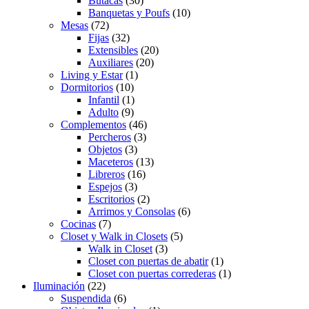
Butacas
(30)
Banquetas y Poufs
(10)
Mesas
(72)
Fijas
(32)
Extensibles
(20)
Auxiliares
(20)
Living y Estar
(1)
Dormitorios
(10)
Infantil
(1)
Adulto
(9)
Complementos
(46)
Percheros
(3)
Objetos
(3)
Maceteros
(13)
Libreros
(16)
Espejos
(3)
Escritorios
(2)
Arrimos y Consolas
(6)
Cocinas
(7)
Closet y Walk in Closets
(5)
Walk in Closet
(3)
Closet con puertas de abatir
(1)
Closet con puertas correderas
(1)
Iluminación
(22)
Suspendida
(6)