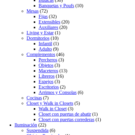
Butacas
(30)
Banquetas y Poufs
(10)
Mesas
(72)
Fijas
(32)
Extensibles
(20)
Auxiliares
(20)
Living y Estar
(1)
Dormitorios
(10)
Infantil
(1)
Adulto
(9)
Complementos
(46)
Percheros
(3)
Objetos
(3)
Maceteros
(13)
Libreros
(16)
Espejos
(3)
Escritorios
(2)
Arrimos y Consolas
(6)
Cocinas
(7)
Closet y Walk in Closets
(5)
Walk in Closet
(3)
Closet con puertas de abatir
(1)
Closet con puertas correderas
(1)
Iluminación
(22)
Suspendida
(6)