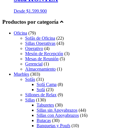
Desde
$
1.599.900
Productos por categoría
Oficina
(79)
Sofás de Oficina
(22)
Sillas Operativas
(43)
Operativo
(4)
Mesón de Recepción
(3)
Mesas de Reunión
(5)
Gerencial
(1)
Almacenamiento
(1)
Muebles
(303)
Sofás
(31)
Sofá Cama
(8)
Sofá
(23)
Sillones de Relax
(9)
Sillas
(130)
Taburetes
(30)
Sillas sin Apoyabrazos
(44)
Sillas con Apoyabrazos
(16)
Butacas
(30)
Banquetas y Poufs
(10)