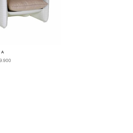
RA
99.900