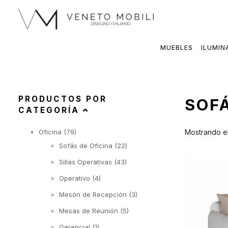
Saltar
al
contenido
MUEBLES
ILUMIN
PRODUCTOS POR
SOFÁ
CATEGORÍA
Oficina
(79)
Mostrando el
Sofás de Oficina
(22)
Sillas Operativas
(43)
Operativo
(4)
Mesón de Recepción
(3)
Mesas de Reunión
(5)
Gerencial
(1)