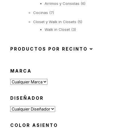
Arrimos y Consolas
(6)
Cocinas
(7)
Closet y Walk in Closets
(5)
Walk in Closet
(3)
Closet con puertas de
abatir
PRODUCTOS POR RECINTO
(1)
Closet con puertas
correderas
MARCA
(1)
Iluminación
(22)
Suspendida
(6)
DISEÑADOR
Objetos Iluminados
(1)
De Pie
(6)
De Mesa
(9)
COLOR ASIENTO
Exterior
(92)