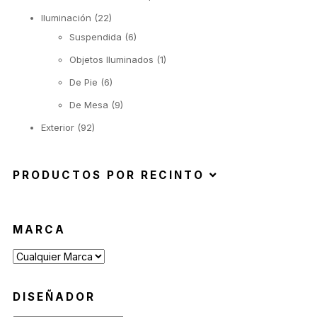
Iluminación
(22)
Suspendida
(6)
Objetos Iluminados
(1)
De Pie
(6)
De Mesa
(9)
Exterior
(92)
Toldos y Sombrillas
(2)
Sofás de Exterior
(20)
PRODUCTOS POR RECINTO
Sillas de Exterior
(45)
Taburetes de Exterior
(12)
MARCA
Sillas de Exterior sin Apoyabrazos
(6)
Sillas de Exterior con Apoyabrazos
(2)
Butacas de Exterior
(6)
DISEÑADOR
Banquetas y Poufs de Exterior
(19)