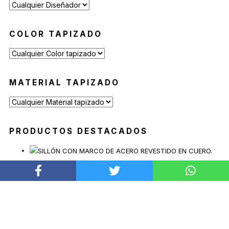
Reposeras
(6)
Mesas de Exterior
(19)
COLOR TAPIZADO
Mesas Auxiliares
(12)
Mesas Altas
(7)
Contract
(29)
MATERIAL TAPIZADO
Sofás de Espera
(9)
Sillas de Espera
(14)
Mobiliario para Hoteleria
(1)
PRODUCTOS DESTACADOS
Bancas de Espera
(5)
SILLÓN ARIA
Desde
$
10.789.900
MESA BLADE