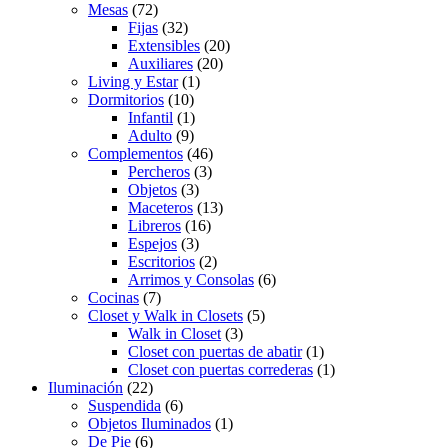
Mesas
(72)
Fijas
(32)
Extensibles
(20)
Auxiliares
(20)
Living y Estar
(1)
Dormitorios
(10)
Infantil
(1)
Adulto
(9)
Complementos
(46)
Percheros
(3)
Objetos
(3)
Maceteros
(13)
Libreros
(16)
Espejos
(3)
Escritorios
(2)
Arrimos y Consolas
(6)
Cocinas
(7)
Closet y Walk in Closets
(5)
Walk in Closet
(3)
Closet con puertas de abatir
(1)
Closet con puertas correderas
(1)
Iluminación
(22)
Suspendida
(6)
Objetos Iluminados
(1)
De Pie
(6)