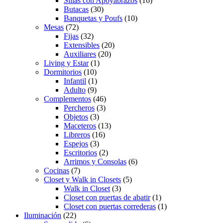
Sillas con Apoyabrazos
(16)
Butacas
(30)
Banquetas y Poufs
(10)
Mesas
(72)
Fijas
(32)
Extensibles
(20)
Auxiliares
(20)
Living y Estar
(1)
Dormitorios
(10)
Infantil
(1)
Adulto
(9)
Complementos
(46)
Percheros
(3)
Objetos
(3)
Maceteros
(13)
Libreros
(16)
Espejos
(3)
Escritorios
(2)
Arrimos y Consolas
(6)
Cocinas
(7)
Closet y Walk in Closets
(5)
Walk in Closet
(3)
Closet con puertas de abatir
(1)
Closet con puertas correderas
(1)
Iluminación
(22)