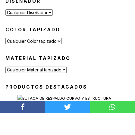
DISEÑADOR
Reposeras
(6)
Mesas de Exterior
(19)
Mesas Auxiliares
(12)
COLOR TAPIZADO
Mesas Altas
(7)
Contract
(29)
Sofás de Espera
(9)
MATERIAL TAPIZADO
Sillas de Espera
(14)
Mobiliario para Hoteleria
(1)
Bancas de Espera
(5)
PRODUCTOS DESTACADOS
BUTACA SOAVE
Desde
$
2.639.900