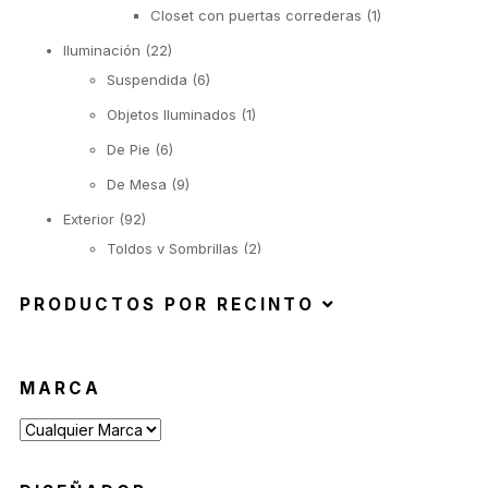
Closet con puertas correderas
(1)
Iluminación
(22)
Suspendida
(6)
Objetos Iluminados
(1)
De Pie
(6)
De Mesa
(9)
Exterior
(92)
Toldos y Sombrillas
(2)
Sofás de Exterior
(20)
PRODUCTOS POR RECINTO
Sillas de Exterior
(45)
Taburetes de Exterior
(12)
Sillas de Exterior sin Apoyabrazos
(6)
MARCA
Sillas de Exterior con Apoyabrazos
(2)
Butacas de Exterior
(6)
Banquetas y Poufs de Exterior
(19)