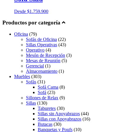
Desde
$
1.759.900
Productos por categoría
Oficina
(79)
Sofás de Oficina
(22)
Sillas Operativas
(43)
Operativo
(4)
Mesón de Recepción
(3)
Mesas de Reunión
(5)
Gerencial
(1)
Almacenamiento
(1)
Muebles
(303)
Sofás
(31)
Sofá Cama
(8)
Sofá
(23)
Sillones de Relax
(9)
Sillas
(130)
Taburetes
(30)
Sillas sin Apoyabrazos
(44)
Sillas con Apoyabrazos
(16)
Butacas
(30)
Banquetas y Poufs
(10)