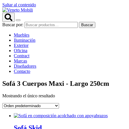
Saltar al contenido
Buscar por:
Buscar
Muebles
Iluminación
Exterior
Oficina
Contract
Marcas
Diseñadores
Contacto
Sofá 3 Cuerpos Maxi - Largo 250cm
Mostrando el único resultado
Sofá Skid