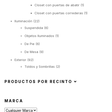
Closet con puertas de abatir
(1)
Closet con puertas correderas
(1)
Iluminación
(22)
Suspendida
(6)
Objetos Iluminados
(1)
De Pie
(6)
De Mesa
(9)
Exterior
(92)
Toldos y Sombrillas
(2)
Sofás de Exterior
(20)
PRODUCTOS POR RECINTO
Sillas de Exterior
(45)
Taburetes de Exterior
(12)
Sillas de Exterior sin Apoyabrazos
(6)
MARCA
Sillas de Exterior con Apoyabrazos
(2)