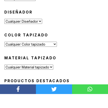
Butacas de Exterior
(6)
Banquetas y Poufs de Exterior
(19)
DISEÑADOR
Reposeras
(6)
Mesas de Exterior
(19)
Mesas Auxiliares
(12)
COLOR TAPIZADO
Mesas Altas
(7)
Contract
(29)
Sofás de Espera
(9)
MATERIAL TAPIZADO
Sillas de Espera
(14)
Mobiliario para Hoteleria
(1)
Bancas de Espera
(5)
PRODUCTOS DESTACADOS