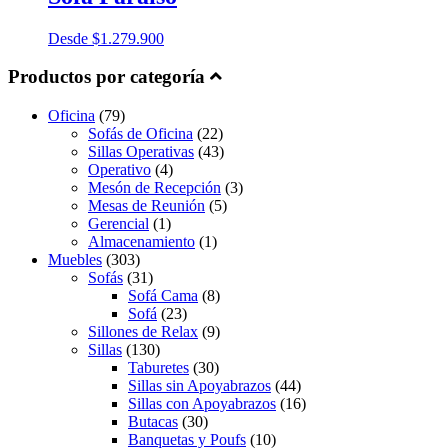
Desde
$
1.279.900
Productos por categoría
Oficina
(79)
Sofás de Oficina
(22)
Sillas Operativas
(43)
Operativo
(4)
Mesón de Recepción
(3)
Mesas de Reunión
(5)
Gerencial
(1)
Almacenamiento
(1)
Muebles
(303)
Sofás
(31)
Sofá Cama
(8)
Sofá
(23)
Sillones de Relax
(9)
Sillas
(130)
Taburetes
(30)
Sillas sin Apoyabrazos
(44)
Sillas con Apoyabrazos
(16)
Butacas
(30)
Banquetas y Poufs
(10)